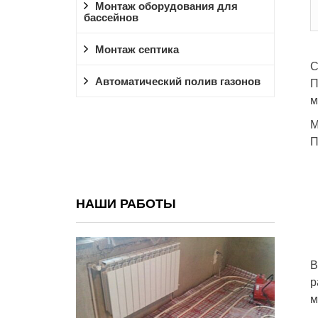
Монтаж оборудования для
бассейнов
Монтаж септика
С
Автоматический полив газонов
П
м
М
П
НАШИ РАБОТЫ
В
р
м