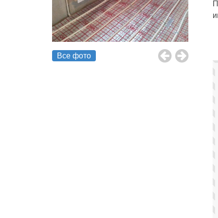
П
и
Все фото