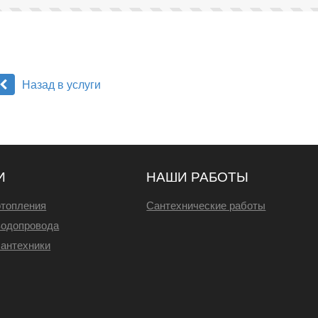
Назад в услуги
И
НАШИ РАБОТЫ
отопления
Сантехнические работы
водопровода
антехники